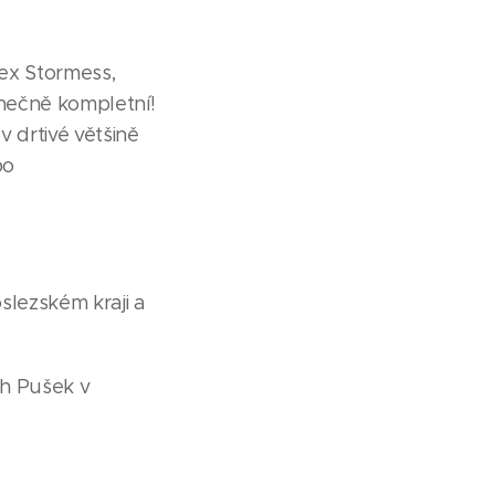
ex Stormess,
onečně kompletní!
 drtivé většině
po
lezském kraji a
ch Pušek v