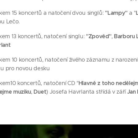
"Lampy"
kem 15 koncertů a natočení dvou singlů:
a "
ou Lečo.
"Zpověď"
Barboru 
em 13 koncertů, natočení singlu:
,
lant
em 10 koncertů, natočení živého záznamu z narozen
álu pro novou desku
Hlavně z toho nedělej
em10 koncertů, natočení CD "
lejme muziku
Duet
Jan 
,
) Josefa Havrlanta střídá v září