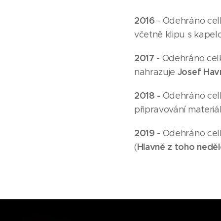
2016
- Odehráno cel
včetně klipu s kapel
2017
- Odehráno celk
Josef Havr
nahrazuje
2018 -
Odehráno celk
připravování materi
2019 -
Odehráno celk
Hlavně z toho nedě
(