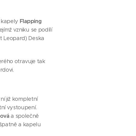
Flapping
é kapely
ejímž vzniku se podílí
eet Leopard) Deska
terého otravuje tak
rdovi.
ní již kompletní
tní vystoupení.
rová
a společně
 špatně a kapelu