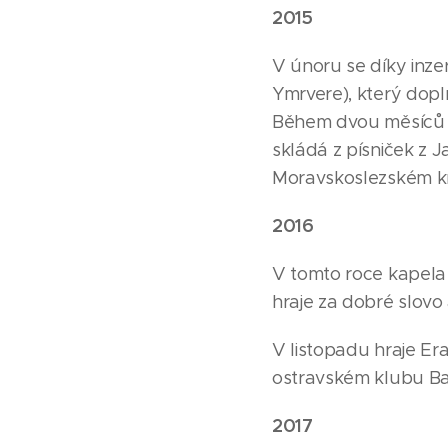
2015
V únoru se díky inze
Ymrvere), který dopl
Během dvou měsíců m
skládá z písniček z 
Moravskoslezském kr
2016
V tomto roce kapela
hraje za dobré slovo
V listopadu hraje E
ostravském klubu Bar
2017