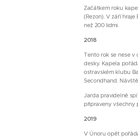
Začátkem roku kapel
(Rezon). V září hraj
než 200 lidmi.
2018
Tento rok se nese v
desky. Kapela pořád
ostravském klubu Ba
Secondhand. Návštěvn
Jarda pravidelně spí
připraveny všechny 
2019
V Únoru opět pořá