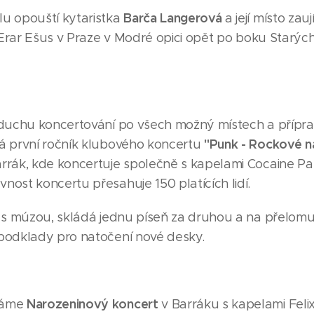
Barča Langerová
u opouští kytaristka
a její místo zau
e Erar Ešus v Praze v Modré opici opět po boku Starýc
 duchu koncertování po všech možný místech a přípra
"Punk - Rockové n
á první ročník klubového koncertu
rrák, kde koncertuje společně s kapelami Cocaine Pa
ost koncertu přesahuje 150 platících lidí.
 s múzou, skládá jednu píseň za druhou a na přelomu
podklady pro natočení nové desky.
Narozeninový koncert
dáme
v Barráku s kapelami Feli