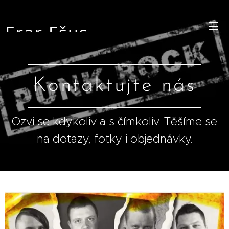
Erar
Ešus
Kontaktujte nás
Ozvi se kdykoliv a s čímkoliv. Těšíme se
na dotazy, fotky i objednávky.