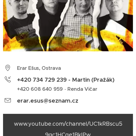
Erar Ešus, Ostrava
+420 734 729 239 - Martin (Pražák)
Renda Vičar
+420 608 640 959
-
erar.esus@seznam.cz
www.youtube.com/channel/UC1kRBscu5
9gc1HCqe1BklPw